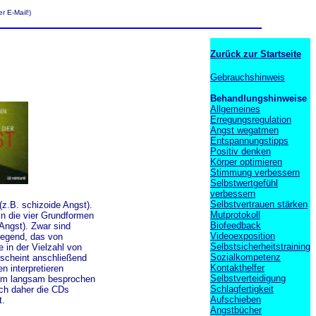
r E-Mail!)
Zurück zur Startseite
Gebrauchshinweis
Behandlungshinweise
Allgemeines
Erregungsregulation
Angst wegatmen
Entspannungstipps
Positiv denken
Körper optimieren
Stimmung verbessern
Selbstwertgefühl
verbessern
Selbstvertrauen stärken
(z.B. schizoide Angst).
Mutprotokoll
in die vier Grundformen
Biofeedback
Angst). Zwar sind
Videoexposition
regend, das von
Selbstsicherheitstraining
 in der Vielzahl von
Sozialkompetenz
rscheint anschließend
Kontakthelfer
n interpretieren
Selbstverteidigung
ehm langsam besprochen
Schlagfertigkeit
ich daher die CDs
Aufschieben
t.
Angstbücher