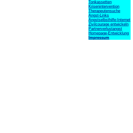
Tonkassetten
Krisenintervention
Therapeutensuche
Angst-Links
Angstselbsthilfe-Internet
Zivilcourage entwickeln
Partnerverlustangst
Homepage-Entwicklung
Impressum