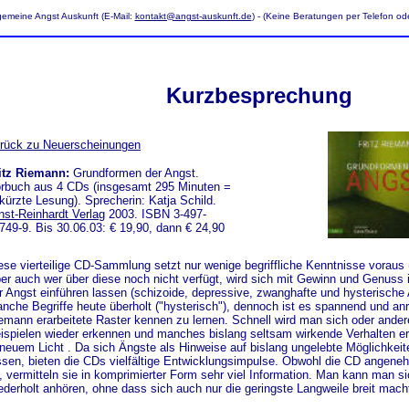
gemeine Angst Auskunft (E-Mail:
kontakt@angst-auskunft.de
) - (Keine Beratungen per Telefon ode
Kurzbesprechung
rück zu Neuerscheinungen
itz Riemann:
Grundformen der Angst.
rbuch aus 4 CDs (insgesamt 295 Minuten =
kürzte Lesung). Sprecherin: Katja Schild.
nst-Reinhardt Verlag
2003. ISBN 3-497-
749-9. Bis 30.06.03: € 19,90, dann € 24,90
ese vierteilige CD-Sammlung setzt nur wenige begriffliche Kenntnisse voraus 
er auch wer über diese noch nicht verfügt, wird sich mit Gewinn und Genuss 
r Angst einführen lassen (schizoide, depressive, zwanghafte und hysterische 
nche Begriffe heute überholt ("hysterisch"), dennoch ist es spannend und an
emann erarbeitete Raster kennen zu lernen. Schnell wird man sich oder andere
ispielen wieder erkennen und manches bislang seltsam wirkende Verhalten e
 neuem Licht . Da sich Ängste als Hinweise auf bislang ungelebte Möglichkeite
ssen, bieten die CDs vielfältige Entwicklungsimpulse. Obwohl die CD angen
t, vermitteln sie in komprimierter Form sehr viel Information. Man kann man s
ederholt anhören, ohne dass sich auch nur die geringste Langweile breit mach