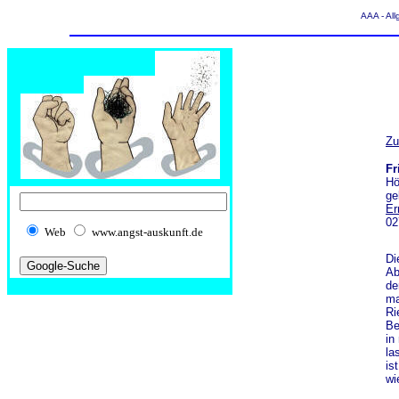
AAA - All
Zu
Fr
Hö
ge
Er
02
Web
www.angst-auskunft.de
Di
Ab
de
ma
Ri
Be
in
la
is
wi