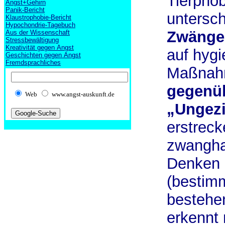
Tierpho
Angst+Gehirn
Panik-Bericht
untersc
Klaustrophobie-Bericht
Hypochondrie-Tagebuch
Zwänge
Aus der Wissenschaft
Stressbewältigung
Kreativität gegen Angst
auf hygi
Geschichten gegen Angst
Fremdsprachliches
Maßnah
gegenü
Web
www.angst-auskunft.de
„Ungezi
erstreck
zwangh
Denken
(bestimm
bestehe
erkennt