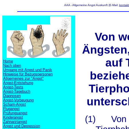
AAA - Allgemeine Angst Auskunft (E-Mail:
kontak
Von w
Ängsten,
auf 
Home
Nach oben
Umgang mit Angst und Panik
beziehe
Hinweise für Bezugspersonen
Allgemeines zur "Angst"
Angst-Entstehung
Tierpho
Angst-Tests
Angst-Tagebuch
Diagnosen
untersc
Angst-Vorbeugung
Scham-Angst
Flugangst
Prüfungsangst
(1)
Von
Kinderangst
Zahnarztangst
Angst und Depression