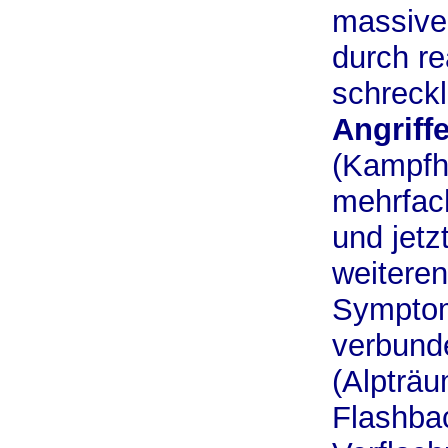
massive
durch re
schreckl
Angriff
(Kampfh
mehrfach
und jetz
weitere
Sympto
verbund
(Alpträ
Flashba