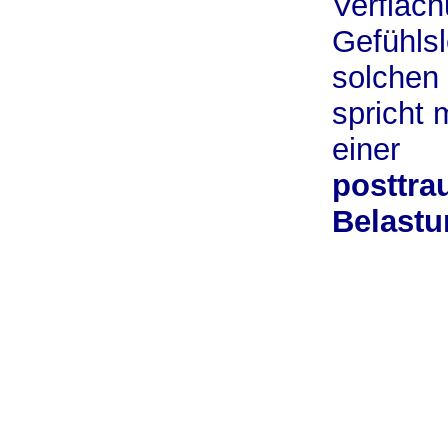
Verflac
Gefühlsl
solchen 
spricht
einer
posttra
Belast