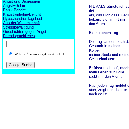
Angst und Depression
Angst+Gehirn
NIEMALS atmete ich s
Panik-Bericht
tief
Klaustrophobie-Bericht
ein, dass ich dass Gefü
Hypochondrie-Tagebuch
bekam, sie nimmt mir
Aus der Wissenschaft
den Atem.
Stressbewältigung
Geschichten gegen Angst
Bis zu jenem Tag....
Fremdsprachliches
Der Tag, an dem sich d
Gestank in meinem
Körper,
Web
www.angst-auskunft.de
meiner Seele und mein
Geist einnistete.
Er frisst mich auf, mach
mein Leben zur Hölle
raubt mir den Atem.
Fast jeden Tag meldet e
sich, zeigt mir, dass er
noch da ist.