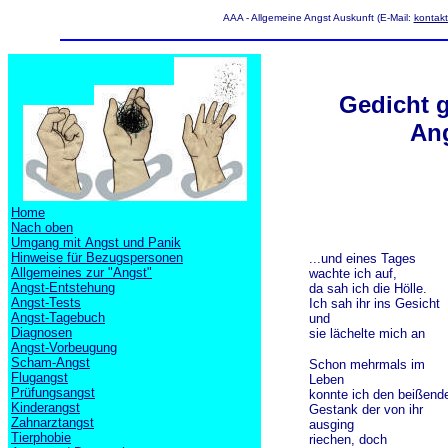
AAA - Allgemeine Angst Auskunft (E-Mail:
kontak
Gedicht 
An
Home
Nach oben
Umgang mit Angst und Panik
Hinweise für Bezugspersonen
...und eines Tages
Allgemeines zur "Angst"
wachte ich auf,
Angst-Entstehung
da sah ich die Hölle.
Angst-Tests
Ich sah ihr ins Gesicht
Angst-Tagebuch
und
Diagnosen
sie lächelte mich an
Angst-Vorbeugung
Scham-Angst
Schon mehrmals im
Flugangst
Leben
Prüfungsangst
konnte ich den beißend
Kinderangst
Gestank der von ihr
Zahnarztangst
ausging
Tierphobie
riechen, doch