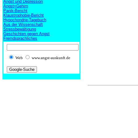
Angst und Depression
Angst+Gehirn
Panik-Bericht
Klaustrophobie-Bericht
Hypochondrie-Tagebuch
Aus der Wissenschaft
Stressbewältigung
Geschichten gegen Angst
Fremdsprachliches
Web
www.angst-auskunft.de