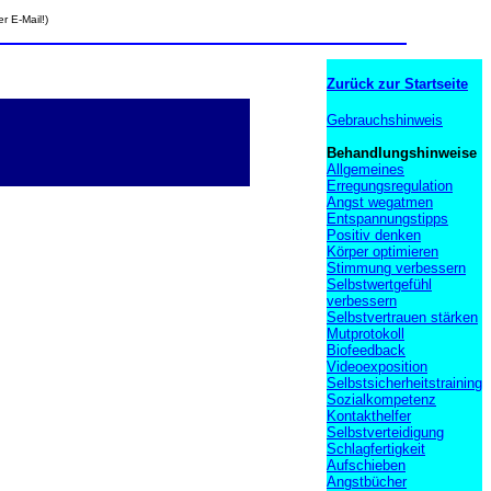
r E-Mail!)
Zurück zur Startseite
Gebrauchshinweis
Behandlungshinweise
Allgemeines
Erregungsregulation
Angst wegatmen
Entspannungstipps
Positiv denken
Körper optimieren
Stimmung verbessern
Selbstwertgefühl
verbessern
Selbstvertrauen stärken
Mutprotokoll
Biofeedback
Videoexposition
Selbstsicherheitstraining
Sozialkompetenz
Kontakthelfer
Selbstverteidigung
Schlagfertigkeit
Aufschieben
Angstbücher