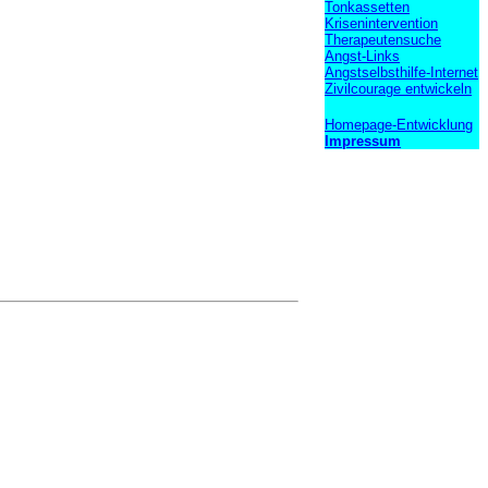
Tonkassetten
Krisenintervention
Therapeutensuche
Angst-Links
Angstselbsthilfe-Internet
Zivilcourage entwickeln
Homepage-Entwicklung
Impressum