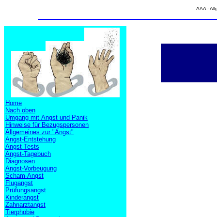
AAA - All
Home
Nach oben
Umgang mit Angst und Panik
Hinweise für Bezugspersonen
Allgemeines zur "Angst"
Angst-Entstehung
Angst-Tests
Angst-Tagebuch
Diagnosen
Angst-Vorbeugung
Scham-Angst
Flugangst
Prüfungsangst
Kinderangst
Zahnarztangst
Tierphobie