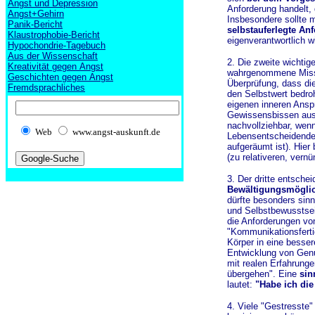
Angst und Depression
Anforderung handelt, 
Angst+Gehirn
Insbesondere sollte 
Panik-Bericht
selbstauferlegte An
Klaustrophobie-Bericht
eigenverantwortlich w
Hypochondrie-Tagebuch
Aus der Wissenschaft
2. Die zweite wichtige
Kreativität gegen Angst
wahrgenommene Miss
Geschichten gegen Angst
Überprüfung, dass di
Fremdsprachliches
den Selbstwert bedroh
eigenen inneren Ansp
Gewissensbissen auss
nachvollziehbar, wen
Web
www.angst-auskunft.de
Lebensentscheidendes
aufgeräumt ist). Hier
(zu relativeren, vern
3. Der dritte entsche
Bewältigungsmöglic
dürfte besonders sinn
und Selbstbewusstsei
die Anforderungen vo
"Kommunikationsfertig
Körper in eine besse
Entwicklung von Gen
mit realen Erfahrunge
übergehen". Eine
sin
lautet:
"Habe ich die 
4. Viele "Gestresste"