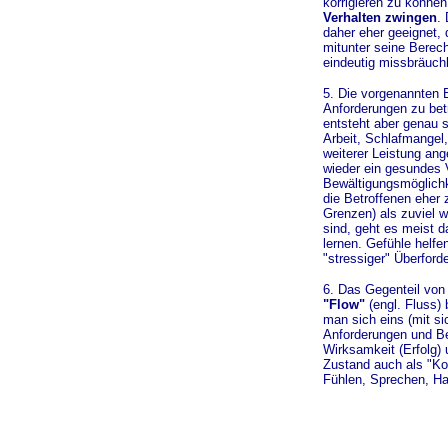
korrigieren zu können
Verhalten zwingen
.
daher eher geeignet, 
mitunter seine Berech
eindeutig missbräuchl
5. Die vorgenannten 
Anforderungen zu bet
entsteht aber genau 
Arbeit, Schlafmangel
weiterer Leistung ange
wieder ein gesundes 
Bewältigungsmöglichk
die Betroffenen eher 
Grenzen) als zuviel 
sind, geht es meist 
lernen. Gefühle helf
"stressiger" Überford
6. Das Gegenteil von 
"Flow"
(engl. Fluss) 
man sich eins (mit si
Anforderungen und Be
Wirksamkeit (Erfolg) 
Zustand auch als "Ko
Fühlen, Sprechen, Han