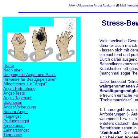
AAA - Allgemeine Angst Auskunft (E-Mail:
kontak
Stress-Be
Viele seelische Gesu
darunter auch manch
- lassen sich mit de
einleuchtend und prak
Durch daran ausgeric
Behandlungskonzepte 
Home
Krankheiten" oft güns
Nach oben
(manchmal sogar "heil
Umgang mit Angst und Panik
Hinweise für Bezugspersonen
Dabei bedeutet "Stres
Allgemeines zur "Angst"
wahrgenommenen An
Angst-Entstehung
Bewältigungsmöglic
Angst-Tests
erfreulich einfache F
Angst-Tagebuch
"Problemauslöser" un
Diagnosen
Angst-Vorbeugung
1. Immer geht es um
Scham-Angst
Anforderungen (= Auf
Flugangst
wahrnimmt bzw. sich n
Prüfungsangst
entsteht dadurch, da
Kinderangst
Betroffenen sehen in
Zahnarztangst
"Zeitdruck"
. Deshalb
Tierphobie
sich
bei dem Vorgest