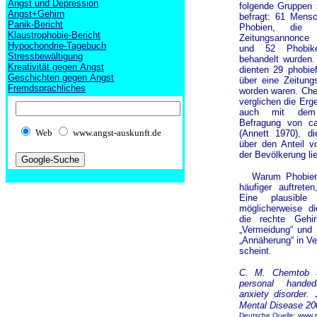
Angst und Depression
folgende Gruppen z
Angst+Gehirn
befragt: 61 Mensc
Panik-Bericht
Phobien, die 
Klaustrophobie-Bericht
Zeitungsannonce 
Hypochondrie-Tagebuch
und 52 Phobiker
Stressbewältigung
behandelt wurden. 
Kreativität gegen Angst
dienten 29 phobief
Geschichten gegen Angst
über eine Zeitungs
Fremdsprachliches
worden waren. Che
verglichen die Erge
auch mit dem 
Befragung von ca
Web
www.angst-auskunft.de
(Annett 1970), di
über den Anteil v
der Bevölkerung lie
Warum Phobien
häufiger auftreten
Eine plausible E
möglicherweise d
die rechte Gehir
„Vermeidung“ und 
„Annäherung“ in Ve
scheint.
C. M. Chemtob u.
personal hande
anxiety disorder.
Mental Disease 20
Deutsche Quelle: www.