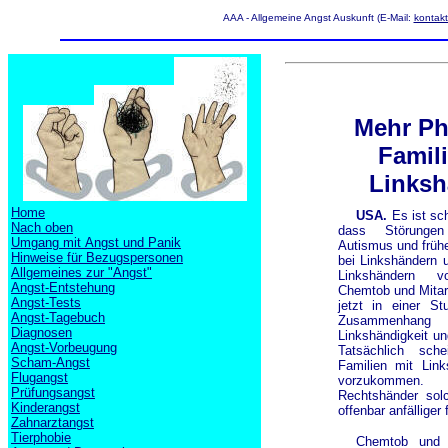
AAA - Allgemeine Angst Auskunft (E-Mail:
kontak
Mehr Ph
Famili
Linksh
Home
USA.
Es ist sc
Nach oben
dass Störungen
Umgang mit Angst und Panik
Autismus und früh
Hinweise für Bezugspersonen
bei Linkshändern u
Allgemeines zur "Angst"
Linkshändern v
Angst-Entstehung
Chemtob und Mitarb
Angst-Tests
jetzt in einer St
Angst-Tagebuch
Zusammenha
Diagnosen
Linkshändigkeit un
Angst-Vorbeugung
Tatsächlich sch
Scham-Angst
Familien mit Link
Flugangst
vorzukommen
Prüfungsangst
Rechtshänder solc
Kinderangst
offenbar anfälliger
Zahnarztangst
Tierphobie
Chemtob und M