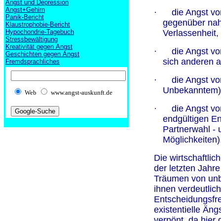
Angst und Depression
Angst+Gehirn
·
die Angst v
Panik-Bericht
gegenüber nah
Klaustrophobie-Bericht
Hypochondrie-Tagebuch
Verlassenheit,
Stressbewältigung
Kreativität gegen Angst
·
die Angst vo
Geschichten gegen Angst
sich anderen 
Fremdsprachliches
·
die Angst v
Unbekanntem
Web
www.angst-auskunft.de
·
die Angst vo
endgültigen En
Partnerwahl - 
Möglichkeiten)
Die wirtschaftli
der letzten Jahr
Träumen von unb
ihnen verdeutlich
Entscheidungsfre
existentielle Äng
verpönt, da hier 