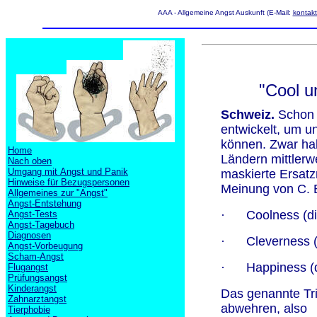
AAA - Allgemeine Angst Auskunft (E-Mail:
kontak
"Cool u
Schweiz.
Schon 
entwickelt, um u
können. Zwar habe
Home
Ländern mittlerw
Nach oben
Umgang mit Angst und Panik
maskierte Ersatzr
Hinweise für Bezugspersonen
Meinung von C. 
Allgemeines zur "Angst"
Angst-Entstehung
·
Coolness (di
Angst-Tests
Angst-Tagebuch
Diagnosen
·
Cleverness (
Angst-Vorbeugung
Scham-Angst
·
Happiness (d
Flugangst
Prüfungsangst
Kinderangst
Das genannte Trio
Zahnarztangst
abwehren, also
Tierphobie