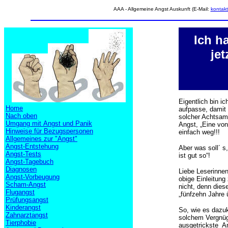
AAA - Allgemeine Angst Auskunft (E-Mail:
kontak
Ich h
jet
Eigentlich bin ic
Home
aufpasse, damit 
Nach oben
solcher Achtsamke
Umgang mit Angst und Panik
Angst, „Eine von 
Hinweise für Bezugspersonen
einfach weg!!!
Allgemeines zur "Angst"
Angst-Entstehung
Aber was soll´ s
Angst-Tests
ist gut so“!
Angst-Tagebuch
Diagnosen
Liebe Leserinnen
Angst-Vorbeugung
obige Einleitung
Scham-Angst
nicht, denn dies
Flugangst
„fünfzehn Jahre ü
Prüfungsangst
Kinderangst
So, wie es dazuk
Zahnarztangst
solchem Vergnüg
Tierphobie
ausgetrickste An