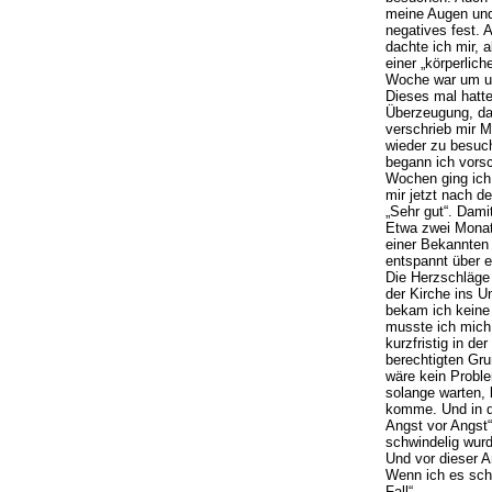
meine Augen und 
negatives fest. 
dachte ich mir, 
einer „körperlic
Woche war um und
Dieses mal hatte 
Überzeugung, da
verschrieb mir 
wieder zu besuch
begann ich vors
Wochen ging ich 
mir jetzt nach d
„Sehr gut“. Damit
Etwa zwei Monate
einer Bekannten 
entspannt über et
Die Herzschläge 
der Kirche ins U
bekam ich keine 
musste ich mich 
kurzfristig in de
berechtigten Gru
wäre kein Proble
solange warten, b
komme. Und in d
Angst vor Angst“
schwindelig wur
Und vor dieser A
Wenn ich es scha
Fall“.