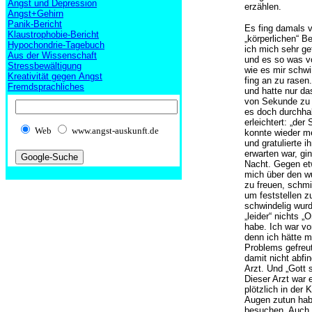
Angst und Depression
erzählen.
Angst+Gehirn
Panik-Bericht
Es fing damals v
Klaustrophobie-Bericht
„körperlichen“ B
Hypochondrie-Tagebuch
ich mich sehr ge
Aus der Wissenschaft
und es so was von
Stressbewältigung
wie es mir schwi
Kreativität gegen Angst
fing an zu rasen
Fremdsprachliches
und hatte nur da
von Sekunde zu 
es doch durchhal
erleichtert: „der
Web
www.angst-auskunft.de
konnte wieder me
und gratulierte 
erwarten war, gin
Nacht. Gegen et
mich über den w
zu freuen, schm
um feststellen z
schwindelig wurd
„leider“ nichts „
habe. Ich war vo
denn ich hätte m
Problems gefreut
damit nicht abfi
Arzt. Und „Gott s
Dieser Arzt war e
plötzlich in der
Augen zutun hab
besuchen. Auch d